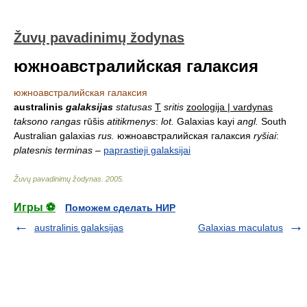
Žuvų pavadinimų žodynas
южноавстралийская галаксия
южноавстралийская галаксия
australinis
galaksijas
statusas
T
sritis
zoologija | vardynas
taksono rangas
rūšis
atitikmenys
:
lot.
Galaxias kayi
angl.
South
Australian galaxias
rus.
южноавстралийская галаксия
ryšiai
:
platesnis terminas
–
paprastieji galaksijai
Žuvų pavadinimų žodynas
.
2005
.
Игры ⚽
Поможем сделать НИР
australinis galaksijas
Galaxias maculatus