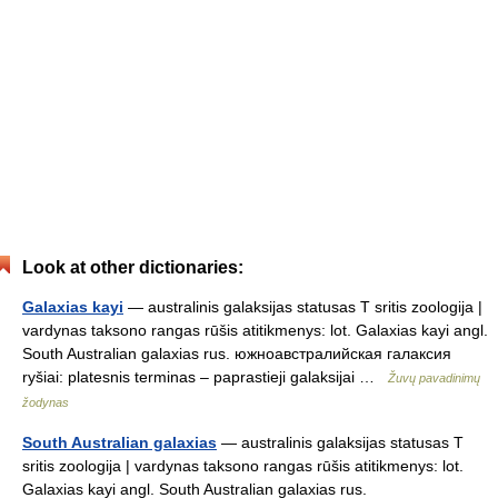
Look at other dictionaries:
Galaxias kayi
— australinis galaksijas statusas T sritis zoologija |
vardynas taksono rangas rūšis atitikmenys: lot. Galaxias kayi angl.
South Australian galaxias rus. южноавстралийская галаксия
ryšiai: platesnis terminas – paprastieji galaksijai …
Žuvų pavadinimų
žodynas
South Australian galaxias
— australinis galaksijas statusas T
sritis zoologija | vardynas taksono rangas rūšis atitikmenys: lot.
Galaxias kayi angl. South Australian galaxias rus.