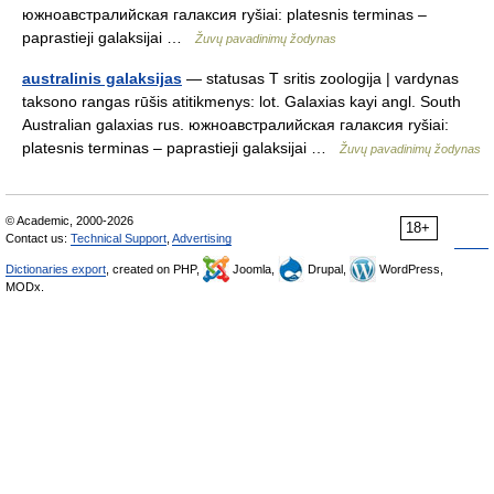
южноавстралийская галаксия ryšiai: platesnis terminas –
paprastieji galaksijai …
Žuvų pavadinimų žodynas
australinis galaksijas
— statusas T sritis zoologija | vardynas
taksono rangas rūšis atitikmenys: lot. Galaxias kayi angl. South
Australian galaxias rus. южноавстралийская галаксия ryšiai:
platesnis terminas – paprastieji galaksijai …
Žuvų pavadinimų žodynas
© Academic, 2000-2026
18+
Contact us:
Technical Support
,
Advertising
Dictionaries export
, created on PHP,
Joomla,
Drupal,
WordPress,
MODx.